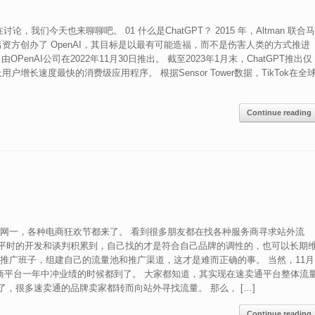
讨论，我们今天也来聊聊吧。 01 什么是ChatGPT？ 2015 年，Altman 联合马
等作为出资方创办了 OpenAI，其目标是以最有可能造福，而不是伤害人类的方式推进
PenAI公司在2022年11月30日推出。 截至2023年1月末，ChatGPT推出仅
长速度最快的消费级应用程序。 根据Sensor Tower数据，TikTok在全
Continue reading
五，网一，各种电商狂欢节都来了。 看到很多朋友都在找各种服务商寻求站外流
平时的开发和谈判积累到，自己找的才是符合自己品牌的调性的，也可以长期
推广班子，组建自己的流量池和推广渠道，这才是难而正确的事。 当然，11月
等各种电商平台一年中冲业绩的时候都到了。 大家都知道，其实现在速卖通平台整体流
，很多速卖通的品牌卖家都转而向站外寻找流量。 那么， […]
Continue reading