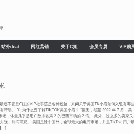
牌
站外deal
网红营销
关于C姐
会员专属
VIP购
求
。最近不管是C姐的VIP社群还是各种粉丝，来问关于美国TK小店如何入驻有哪
 01 为什么要了解TIKTOK美国小店？ “据悉，截至 2022 年 7 月，美
户量最多的市场，体量几乎是用户数排名第 3 的巴西市场的 2 倍。 此外，这么多的卖家关
强，利润可观。 美国是除中国外，全球最大的电商市场，并且TikTok 用户
…]