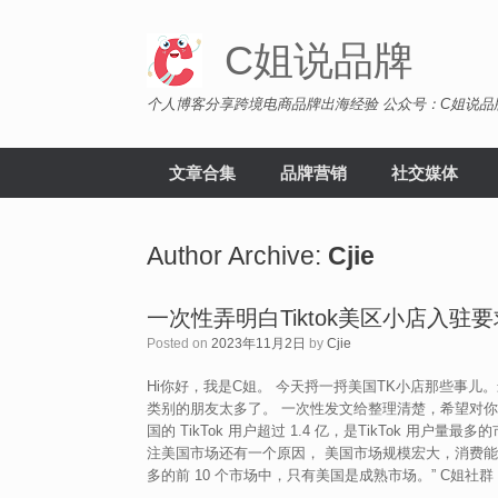
Skip
to
C姐说品牌
content
个人博客分享跨境电商品牌出海经验 公众号：C姐说品
文章合集
品牌营销
社交媒体
Author Archive:
Cjie
一次性弄明白Tiktok美区小店入驻要
Posted on
2023年11月2日
by
Cjie
Hi你好，我是C姐。 今天捋一捋美国TK小店那些事儿
类别的朋友太多了。 一次性发文给整理清楚，希望对你有帮助。
国的 TikTok 用户超过 1.4 亿，是TikTok 用
注美国市场还有一个原因， 美国市场规模宏大，消费能力
多的前 10 个市场中，只有美国是成熟市场。” C姐社群 [