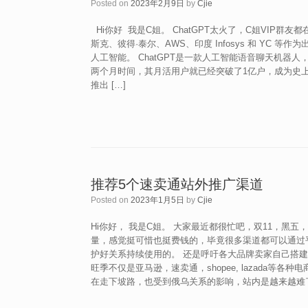
Posted on
2023年2月9日
by
Cjie
Hi你好 我是C姐。 ChatGPT太火了，C姐VIP群友都在
斯克、彼得·泰尔、AWS、印度 Infosys 和 YC 
人工智能。 ChatGPT是一款人工智能语音聊天机器人，由O
两个月时间，其月活用户就已经突破了1亿户，成为史上用户增
推出 […]
推荐5个速卖通站外推广渠道
Posted on
2023年1月5日
by
Cjie
Hi你好， 我是C姐。 大家最近都很忙吧，双11，黑
量，感觉挺可惜也挺费钱的，毕竟很多渠道都可以通过
护好关系持续使用的。 还是呼吁各大品牌卖家自己搭建
旺季不仅是亚马逊，速卖通，shopee, lazada
在走下坡路，也受到俄乌关系的影响，站内是越来越难了