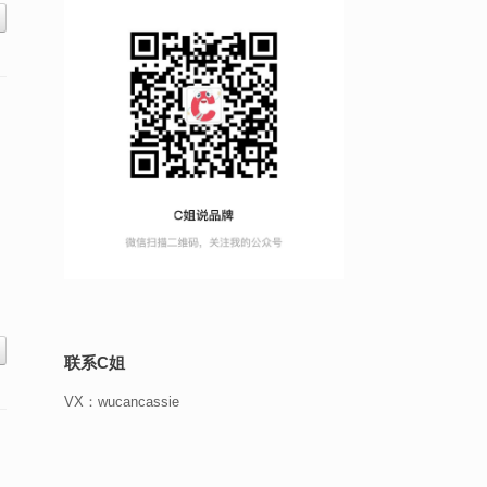
联系C姐
VX：wucancassie