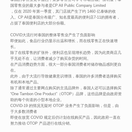
国零售业的最大参与者是CP All Public Company Limited
，仅在 2020 年第一季度，其门店就产生了约 1460 亿泰铢的收
入。CP All是泰国分布最广、知名度最高的便利店7-11的拥有者，
占据了泰国便利店的大部分份额。
COVID大流行对泰国的整体零售业产生了负面影响
即便如此，食品行业仍显示出温和增长，而在线零售正在快速增
长。
除了在线零售的扩张外，便利店也呈现增长趋势，因为此类商店几
乎无处不在，让消费者减少了购买杂货的时间。
在产品消费趋势方面，很大一部分泰国消费者对储存物品感到更自
在。
此外，由于大流行导致健康意识增强，泰国的许多消费者选择购买
有机和本地产品。
除了通常通过主要网点购买的主流品牌外，泰国人还可以选择购买
“One Tambon One Product”（OTOP）品牌，这些品牌是由政府资
助的每个街道的小型本地企业。
COVID-19 的情况无疑对 OTOP 业务产生了负面影响，但是，由
于大多数消费者
即使在放宽 COVID 规定后仍计划在线购买产品，因此政府一直在
努力推动 OTOP 产品进行在线分销。