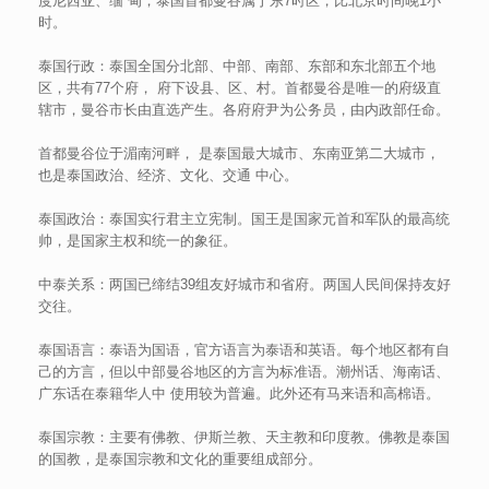
度尼西亚、缅 甸；泰国首都曼谷属于东7时区，比北京时间晚1小
时。
泰国行政：泰国全国分北部、中部、南部、东部和东北部五个地
区，共有77个府， 府下设县、区、村。首都曼谷是唯一的府级直
辖市，曼谷市长由直选产生。各府府尹为公务员，由内政部任命。
首都曼谷位于湄南河畔， 是泰国最大城市、东南亚第二大城市，
也是泰国政治、经济、文化、交通 中心。
泰国政治：泰国实行君主立宪制。国王是国家元首和军队的最高统
帅，是国家主权和统一的象征。
中泰关系：两国已缔结39组友好城市和省府。两国人民间保持友好
交往。
泰国语言：泰语为国语，官方语言为泰语和英语。每个地区都有自
己的方言，但以中部曼谷地区的方言为标准语。潮州话、海南话、
广东话在泰籍华人中 使用较为普遍。此外还有马来语和高棉语。
泰国宗教：主要有佛教、伊斯兰教、天主教和印度教。佛教是泰国
的国教，是泰国宗教和文化的重要组成部分。