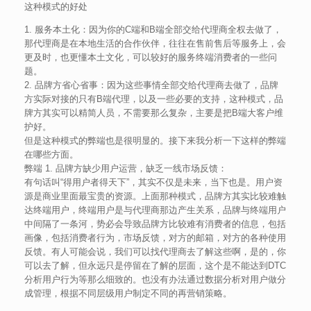
这种模式的好处
1. 服务本土化：因为你的C端和B端全部交给代理商全权去做了，
那代理商是在本地生活的合作伙伴，往往在售前售后等服务上，会
更及时，也更懂本土文化，可以较好的服务终端消费者的一些问
题。
2. 品牌方省心省事：因为这些事情全部交给代理商去做了，品牌
方实际对接的只有B端代理，以及一些必要的支持，这种模式，品
牌方其实可以精简人员，不需要那么复杂，主要是把B端大客户维
护好。
但是这种模式的弊端也是很明显的。接下来我分析一下这样的弊端
在哪些方面。
弊端 1. 品牌方缺少用户运营，缺乏一线市场反馈：
有句话叫“得用户者得天下”，其实不仅是未来，当下也是。用户资
源是商业里面最宝贵的资源。上面那种模式，品牌方其实比较难触
达终端用户，终端用户是与代理商那边产生关系，品牌与终端用户
中间隔了一条河，势必会导致品牌方比较难有消费者的信息，包括
画像，包括消费者行为，市场反馈，对方的邮箱，对方的各种使用
反馈。有人可能会说，我们可以找代理商去了解这些啊，是的，你
可以去了解，但永远只是停留在了解的层面，这个是不能达到DTC
分析用户行为等那么细致的。也没有办法通过数据分析对用户做分
成管理，根据不同层级用户制定不同的再营销策略。