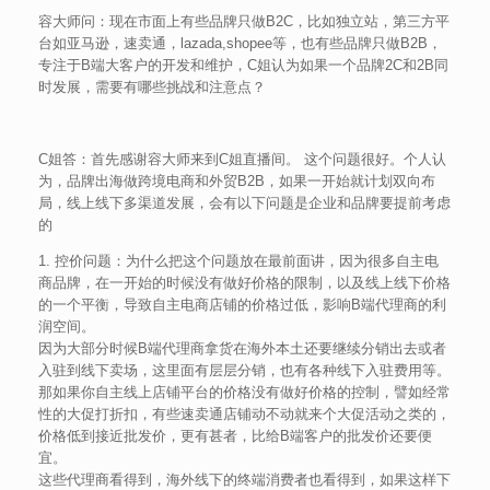
容大师问：现在市面上有些品牌只做B2C，比如独立站，第三方平
台如亚马逊，速卖通，lazada,shopee等，也有些品牌只做B2B，
专注于B端大客户的开发和维护，C姐认为如果一个品牌2C和2B同
时发展，需要有哪些挑战和注意点？
C姐答：首先感谢容大师来到C姐直播间。 这个问题很好。个人认
为，品牌出海做跨境电商和外贸B2B，如果一开始就计划双向布
局，线上线下多渠道发展，会有以下问题是企业和品牌要提前考虑
的
1. 控价问题：为什么把这个问题放在最前面讲，因为很多自主电
商品牌，在一开始的时候没有做好价格的限制，以及线上线下价格
的一个平衡，导致自主电商店铺的价格过低，影响B端代理商的利
润空间。
因为大部分时候B端代理商拿货在海外本土还要继续分销出去或者
入驻到线下卖场，这里面有层层分销，也有各种线下入驻费用等。
那如果你自主线上店铺平台的价格没有做好价格的控制，譬如经常
性的大促打折扣，有些速卖通店铺动不动就来个大促活动之类的，
价格低到接近批发价，更有甚者，比给B端客户的批发价还要便
宜。
这些代理商看得到，海外线下的终端消费者也看得到，如果这样下