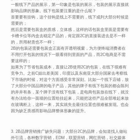
一般线下产品的展示，第一印象是包装的展示，包装的展示直接就
影响品牌的形象。线下包装要注重的是什么呢？
首要要有挂钩，这个挂钩是线上不需要的，线下成列大部分时候是
需要的；
然后是需要包装盒的质感，立体感，这样的话包装盒里面是需要有
卡槽卡位等内盒去稳定产品的，肯定跟2C的直接装进去是不一样
的，所用材质也不一样；
2B的包装还需要包装盒正面有开透明视窗，为方便终端消费者在
不用打开包装的情况下一眼看得到里面的产品，而2C电商是不需
要这样的；
如果为了节省包装成本，直接让2B使用2C的包装，在线下很难有
竞争力。之前C姐出差美国，印度以及东南亚大部分国家去考察线
下市场的时候，对这个方面感受非常深刻。比如一个线下店铺，放
了大部分中国品牌的电子产品，其他的牌子有线下包装的都会陈列
的井井有条，某个牌子没有线下包装，是电商包装放在线下，就没
有办法给你一面墙的位置给挂起来，只能把这些产品全部堆起来放
在玻璃柜上，这样一来，其实就失去最佳位置也很难被发现。也会
因为缺乏质感而影响品牌整体形象的提升。
3. 2B品牌营销推广缺失问题：大部分2C的品牌，会知道找人做站
外引流，各种数字营销，EDM，联盟营销，网红营销，社交媒体