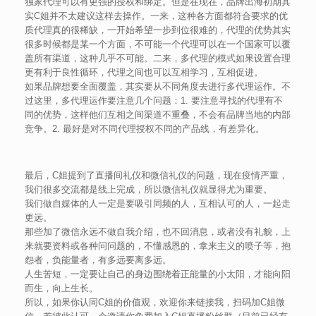
独家代理可以有更强的授权和绑定。但是在现在，品牌出海初期其
实C姐并不太建议这样去操作。一来，这种各方面都符合要求的优
质代理真的很稀缺，一开始希望一步到位很难的，代理的优势其实
很多时候都是某一个方面，不可能一个代理可以在一个国家可以覆
盖所有渠道，这种几乎不可能。二来，多代理的模式如果设置合理
更有利于良性循环，代理之间也可以互相学习，互相促进。
如果品牌想要全面覆盖，其实要从不同角度去进行多代理运作。不
过这里，多代理运作要注意几个问题：1. 要注意寻找的代理有不
同的优势，这样他们互相之间渠道不重叠，不会有品牌当地的内部
竞争。2. 最好是对不同代理授权不同的产品线，有差异化。
最后，C姐提到了直播间礼仪和微信礼仪的问题，现在疫情严重，
我们很多交流都是线上完成，所以微信礼仪就显得尤为重要。
我们做自媒体的人一定是要吸引同频的人，互相认可的人，一起走
更远。
那些加了微信永远不做自我介绍，也不回消息，或者没有礼貌，上
来就要资料或各种问问题的，不懂感恩的，拿来主义的喷子等，抱
怨者，负能量者，有多远要离多远。
人生苦短，一定要让自己的身边围绕着正能量的小太阳，才能向阳
而生，向上生长。
所以，如果你认同C姐的价值观，欢迎你来链接我，扫码加C姐微