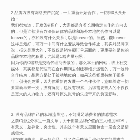
2.品牌方没有网络资产沉淀，一旦重新开始合作，一切归0从头开
始：
我们都知道，开发B端客户，大家都是奔着长期稳定合作的方向去
的，但是谁都没有办法保证你的品牌和海外本地的合作可以是
forever的，亦如没有什么关系可以是forever的。当然，能forever
这样是最好，可万一中间有什么变故导致合作终止，其实对品牌来
说，损失是重大的，不仅仅是销售额订单层面的，更重要的是你的
品牌在本地的积累，尤其是C端声量积累，
因为你的C端都是交给代理商去做的，那么本土的网站，线上社交
媒体，其实都是代理商在合作期间去创建和维护运营的，万一这种
合作结束，品牌方是处于被动地位的，如果这些积累持续了很多
年，创伤会更重，因为你重新再发展一个合作伙伴，意味着这一切
要重新再来一次，没有沉淀，也没有积累。后续需要投入的不仅仅
是更大的人力物力，还有对原先账号的失控带来的负面影响。
3. 没有品牌自己的私域流量池，不能满足消费者的情感需求:
之前C姐也分享过一篇文章，关于衡量品牌价值的三大维度MDS，
有意义，差异化，突出性。其实这个有意义里面包含一层含义是情
感需求。
现在的消费者，买一款产品，除了产品能满足他们的功能需求之