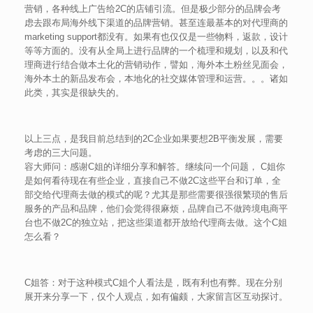
营销，各种线上广告给2C的店铺引流。但是极少部分的品牌会考
虑去跟布局海外线下渠道的品牌营销。甚至连最基本的对代理商的
marketing support都没有。如果有也仅仅是一些物料，返款，设计
等等方面的。没有从全局上进行品牌的一个梳理和规划，以及和代
理商进行结合做本土化的营销动作，譬如，海外本土粉丝见面会，
海外本土的新品发布会，本地化的社交媒体管理和运营。。。诸如
此类，其实是很缺失的。
以上三点，是我目前总结到的2C企业如果要想2B平衡发展，需要
考虑的三大问题。
容大师问：感谢C姐的详细分享和解答。继续问一个问题， C姐你
是如何看待现在有些企业，直接自己不做2C这些平台和订单，全
部交给代理商去做的模式的呢？尤其是那些需要很强很繁琐的售后
服务的产品和品牌，他们会觉得很麻烦，品牌自己不做跨境电商平
台也不做2C的独立站，把这些渠道都开放给代理商去做。这个C姐
怎么看？
C姐答：对于这种模式C姐个人看法是，既有利也有弊。现在分别
展开来分享一下，仅个人观点，如有偏颇，大家留言区互动探讨。