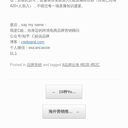
信，若彼此认可，会邀请你免费加入C姐直播粉丝群（目前已经有
420+人加入），不错过每一场直播知识盛宴。
最后，say my name：
我是C姐，你身边的跨境电商品牌营销顾问
公众号/知乎: C姐说品牌
博客：
cjiebrand.com
个人微信：wucancassie
以上
Posted in
品牌营销
and tagged
#品牌出海 #B2B #B2C
.
Post navigation
←
10种Yo…
海外营销推…
→