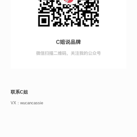
联系C姐
VX：wucancassie