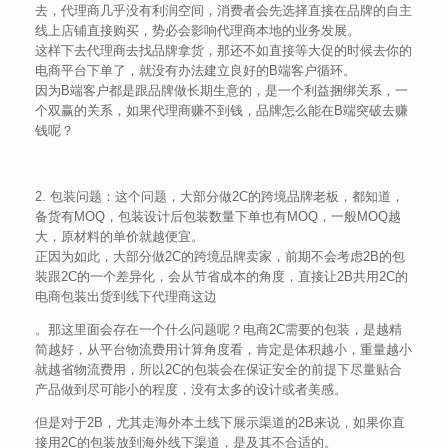
去，代理商几乎没有利润空间，消费者会先选择直接在品牌的自主
线上店铺直接购买，势必会影响代理商本地的业务发展。
这样下去代理商去找品牌拿货，那还不如直接等大促的时候去你的
电商平台下单了，就没有办法建立良好的B端客户循环。
因为B端客户都是跟品牌做长期生意的，是一个利益捆绑关系，一
个双赢的关系，如果代理商赚不到钱，品牌怎么能在B端突破去赚
钱呢？
2. 包装问题：这个问题，大部分做2C的跨境品牌老板，都知道，
备货有MOQ，包装设计后包装数量下单也有MOQ，一般MOQ越
大，原材料的单价就越便宜。
正因为如此，大部分做2C的跨境品牌卖家，前期不会考虑2B的包
装跟2C的一个差异化，会从节省成本的角度，直接让2B共用2C的
电商包装出货到线下代理商这边
。那这里面会存在一个什么问题呢？电商2C需要的包装，是越精
简越好，从平台物流费用计算角度看，肯定是体积越小，重量越小
就越省物流费用，所以2C的包装会在保证安全的前提下尽量贴合
产品做到尽可能小的程度，没有太多的设计或者美感。
但是对于2B，尤其走海外本土线下展示渠道的2B来说，如果你直
接用2C的包装放到海外线下渠道，是及其不合适的。