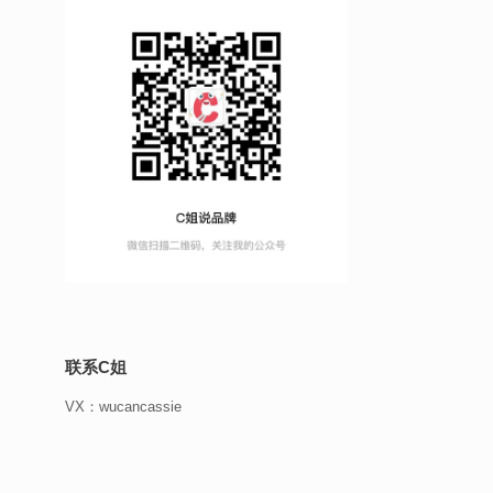
联系C姐
VX：wucancassie