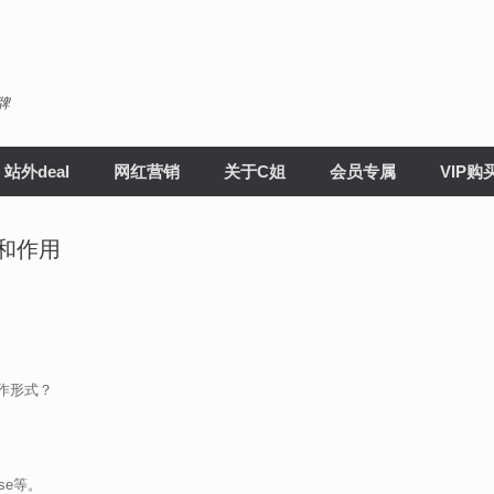
牌
站外deal
网红营销
关于C姐
会员专属
VIP购
和作用
作形式？
se等。