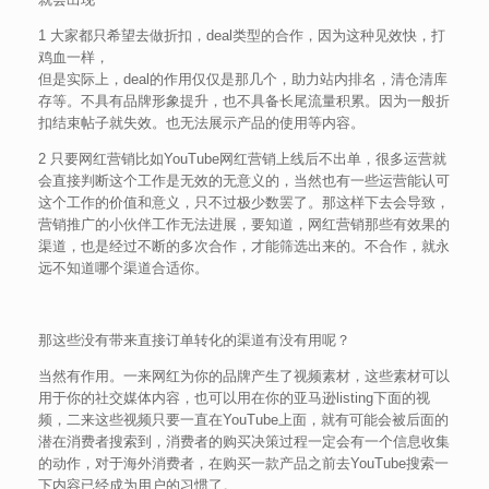
1 大家都只希望去做折扣，deal类型的合作，因为这种见效快，打
鸡血一样，
但是实际上，deal的作用仅仅是那几个，助力站内排名，清仓清库
存等。不具有品牌形象提升，也不具备长尾流量积累。因为一般折
扣结束帖子就失效。也无法展示产品的使用等内容。
2 只要网红营销比如YouTube网红营销上线后不出单，很多运营就
会直接判断这个工作是无效的无意义的，当然也有一些运营能认可
这个工作的价值和意义，只不过极少数罢了。那这样下去会导致，
营销推广的小伙伴工作无法进展，要知道，网红营销那些有效果的
渠道，也是经过不断的多次合作，才能筛选出来的。不合作，就永
远不知道哪个渠道合适你。
那这些没有带来直接订单转化的渠道有没有用呢？
当然有作用。一来网红为你的品牌产生了视频素材，这些素材可以
用于你的社交媒体内容，也可以用在你的亚马逊listing下面的视
频，二来这些视频只要一直在YouTube上面，就有可能会被后面的
潜在消费者搜索到，消费者的购买决策过程一定会有一个信息收集
的动作，对于海外消费者，在购买一款产品之前去YouTube搜索一
下内容已经成为用户的习惯了。