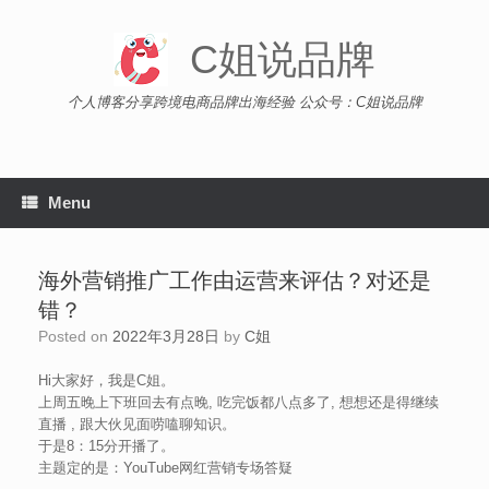
Skip
to
C姐说品牌
content
个人博客分享跨境电商品牌出海经验 公众号：C姐说品牌
Menu
海外营销推广工作由运营来评估？对还是
错？
Posted on
2022年3月28日
by
C姐
Hi大家好，我是C姐。
上周五晚上下班回去有点晚, 吃完饭都八点多了, 想想还是得继续
直播 , 跟大伙见面唠嗑聊知识。
于是8：15分开播了。
主题定的是：YouTube网红营销专场答疑