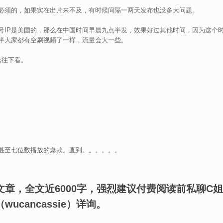
必须的，如果实在出片来不及，有时候间隔一两天发布也没多大问题。
号IP是美国的，那么在中国时间早晨九点半发，效果好过其他时间，因为这个
半大家都有空刷视频了一样，流量会大一些。
续往下看。
甚至七位数播放的爆款。直到。。。。。。
文章，全文近6000字，强烈建议付费阅读前私聊C姐
ucancassie）详询。