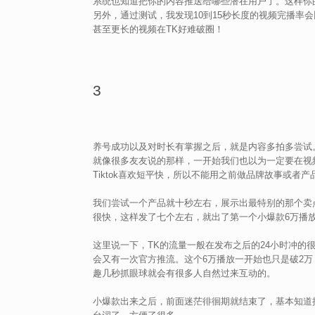
系统也知道把你的内容推送给哪些潜在用户了。这样你
另外，通过测试，我发现10到15秒长度的视频完播率会比
甚至更长的视频在TK好难破圈！
3
养号成功以及对时长有掌握之后，就是内容多拍多尝试
就像很多友友说的那样，一开始我们也以为一定要在视
Tiktok喜欢短平快，所以不能用之前做品牌故事或者
我们尝试一个产品就十秒左右，展示出最特别的那个卖
很快，这样发了七个左右，就出了第一个小爆款6万播
这里说一下，TK的流量一般在发布之后的24小时冲的
会又有一次官方推流。这个6万播放一开始也只是破2万
趣几秒抓眼球就会有很多人自然过来互动的。
小爆款出来之后，前面迷茫徘徊期就结束了，基本知道