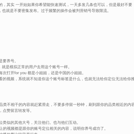
的，其实 一开始如果你希望能快速测试，一天多发几条也可以，但是最好不要
点，也就是不要密集发布。过于频繁的操作会被判营销号导致限流。
是要养号。
频，就是模拟正常的用户去用这个账号一样。
打开for you 都是小姐姐，还是中国的小姐姐。
看的视频，系统就不知道你这个账号标签是什么，也就无法给你定位无法给你
你产品品类不相干的内容就赶紧滑走，不要多停留一秒钟，刷到跟你的品类相近的内
，点赞留言转发等。
位类似的其他大号，关注他们。也与他们互动。
0%以上的视频都是跟你的账号定位相关的内容，说明你养号成功了。