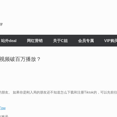
牌
站外deal
网红营销
关于C姐
会员专属
VIP购
原创视频破百万播放？
的朋友。 如果你是刚入局的朋友还不知道怎么下载和注册Tiktok的，可以先前
tFpw
方账号。