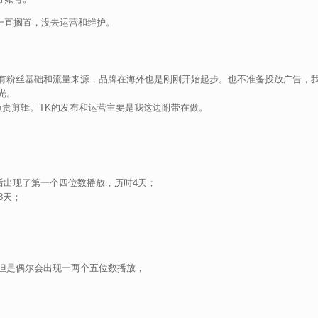
以一直搁置，没去运营和维护。
有粉丝基础和流量来源，品牌在海外也是刚刚开始起步。也不准备投放广告，
光。
负责剪辑。TK的发布和运营主要是我这边附带在做。
之后出现了第一个四位数播放，历时4天；
8天；
但是偶尔会出现一两个五位数播放，