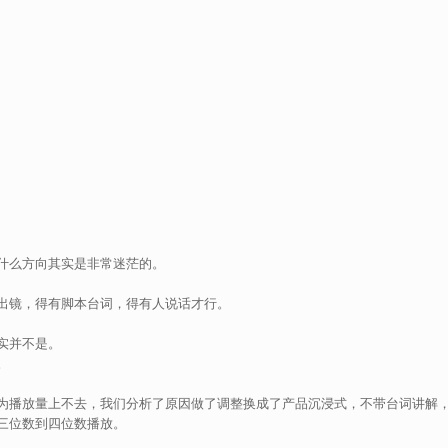
什么方向其实是非常迷茫的。
出镜，得有脚本台词，得有人说话才行。
实并不是。
。
为播放量上不去，我们分析了原因做了调整换成了产品沉浸式，不带台词讲解
三位数到四位数播放。