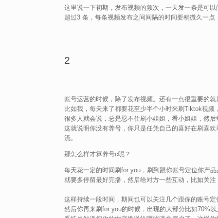
这里说一下初期，发布视频的频次，一天发一条是可以
超过3 条，每条视频发布之间间隔的时间要稍微久一
2
账号运营的时候，除了发布视频。还有一点很重要的就
比如我，每天来了都要花至少半个小时来刷Tiktok视
很多人就会说，总是忍不住刷小姐姐，看小姐姐，然后每次
这就说明你没有养号，你只是任凭自己的喜好在刷喜欢
流。
那怎么样才算养号c呢？
每天花一定的时间刷for you，刷到跟你账号定位
就要多停留最好完播，然后给对方一些互动，比如关注
这样持续一段时间，期间也可以关注几个跟你的账号定
然后你再来刷for you的时候，出现的大部分比如7