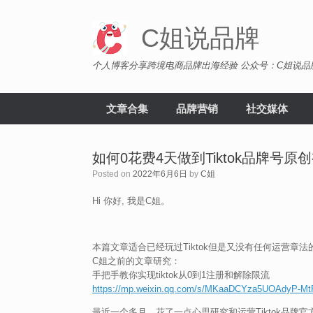
Skip
to
C姐说品牌
content
个人博客分享跨境电商品牌出海经验 公众号：C姐说品
文章合集
品牌营销
社交媒体
如何0花费4天做到Tiktok品牌号
Posted on
2022年6月6日
by
C姐
Hi 你好, 我是C姐。
本篇文章适合已经玩过Tiktok但是又没有任何运营章法
C姐之前的文章研究：
手把手教你实现tiktok从0到1注册和解除限流
https://mp.weixin.qq.com/s/MKaaDCYza5UOAdyP-M
最近一个多月，花了一点心思研究和运营Tiktok品牌官