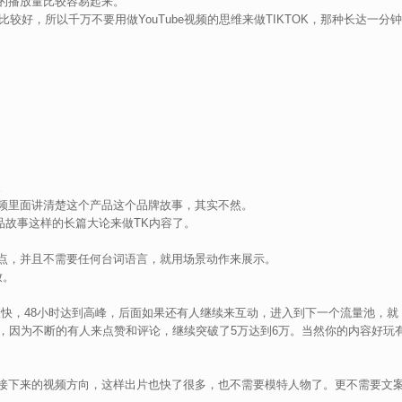
的播放量比较容易起来。
较好，所以千万不要用做YouTube视频的思维来做TIKTOK，那种长达一分钟
。
频里面讲清楚这个产品这个品牌故事，其实不然。
产品故事这样的长篇大论来做TK内容了。
点，并且不需要任何台词语言，就用场景动作来展示。
放。
很快，48小时达到高峰，后面如果还有人继续来互动，进入到下一个流量池，就
，因为不断的有人来点赞和评论，继续突破了5万达到6万。当然你的内容好玩
接下来的视频方向，这样出片也快了很多，也不需要模特人物了。更不需要文