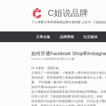
Skip
to
C姐说品牌
content
个人博客分享跨境电商品牌出海经验 公众号：C姐说品
文章合集
品牌营销
社交媒体
如何开通Facebook Shop和Instagra
Posted on
2022年5月19日
by
C姐
Hi 大家好，我是C姐。
之前拍了一些短视频，一般都是一两分钟左右的小知识
意外的是，有些我很用心准备的视频好像没什么人看，
量。 平时视频一般100~500左右的播放量。
如何开通Instagram shop？
这个视频在抖音播放量直逼1W(目前接近3W播放)，
抖音/小红书：C姐说跨境品牌 欢迎大家去关注，哈哈
其实我并不知道用户到底需要什么内容，不过从这个数据来看
有限，那我们今天就在公众号聊一聊这个话题吧。