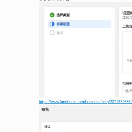
https://www.facebook.com/business/help/237137263