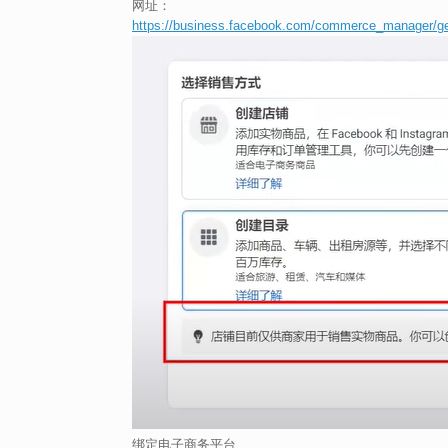
网址：
https://business.facebook.com/commerce_manager/ge
绑定电子商务平台