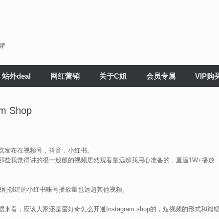
牌
站外deal
网红营销
关于C姐
会员专属
VIP购
m Shop
点发布在视频号，抖音，小红书。
那些我觉得讲的很一般般的视频居然观看量远超我用心准备的，直逼1W+播放
在我刚创建的小红书账号播放量也远超其他视频。
，应该大家还是蛮好奇怎么开通Instagram shop的，短视频的形式和篇