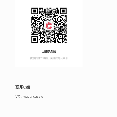
联系C姐
VX：wucancassie