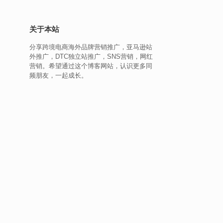
关于本站
分享跨境电商海外品牌营销推广，亚马逊站
外推广，DTC独立站推广，SNS营销，网红
营销。希望通过这个博客网站，认识更多同
频朋友，一起成长。