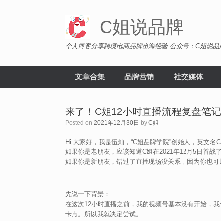
Skip
to
C姐说品牌
content
个人博客分享跨境电商品牌出海经验 公众号：C姐说品
文章合集
品牌营销
社交媒体
来了！C姐12小时直播流程复盘笔记 
Posted on
2021年12月30日
by
C姐
Hi 大家好，我是伍灿，“C姐品牌学院”创始人，英文名
如果你是老朋友，应该知道C姐在2021年12月5日首战
如果你是新朋友，错过了直播现场没关系，因为你也可
先说一下背景：
在这次12小时直播之前，我的视频号基本没有开始，
卡点。所以我就决定尝试。