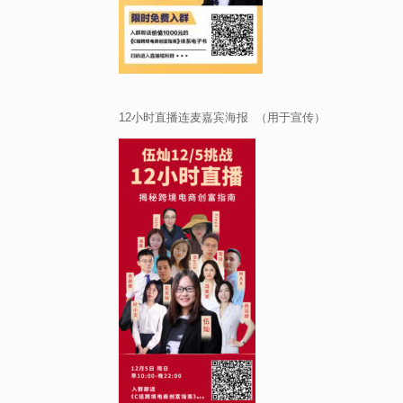
12小时直播连麦嘉宾海报 （用于宣传）