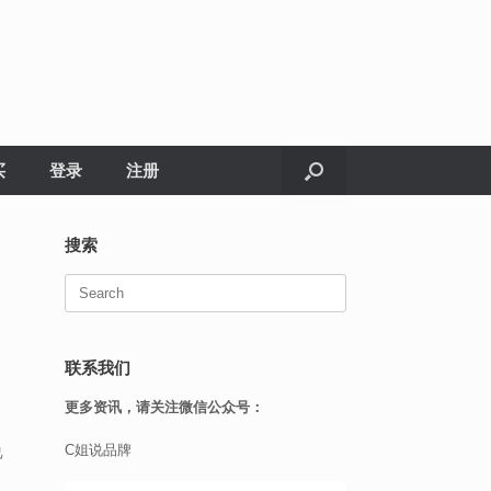
买
登录
注册
搜索
Search
for:
联系我们
更多资讯，请关注微信公众号：
C姐说品牌
己