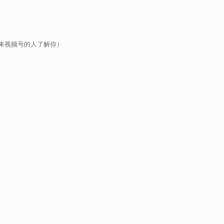
来视频号的人了解你）