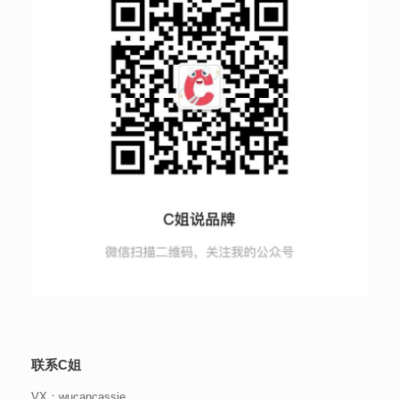
联系C姐
VX：wucancassie