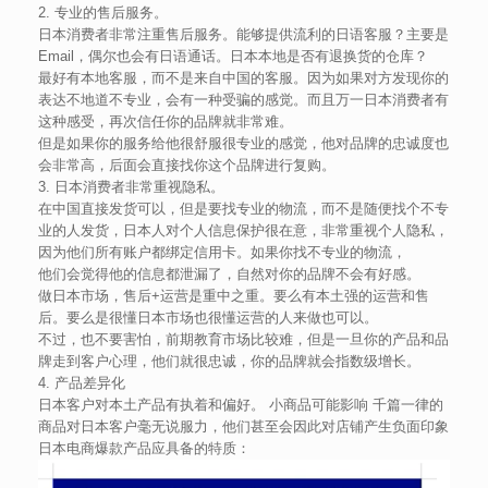
2. 专业的售后服务。
日本消费者非常注重售后服务。能够提供流利的日语客服？主要是
Email，偶尔也会有日语通话。日本本地是否有退换货的仓库？
最好有本地客服，而不是来自中国的客服。因为如果对方发现你的
表达不地道不专业，会有一种受骗的感觉。而且万一日本消费者有
这种感受，再次信任你的品牌就非常难。
但是如果你的服务给他很舒服很专业的感觉，他对品牌的忠诚度也
会非常高，后面会直接找你这个品牌进行复购。
3. 日本消费者非常重视隐私。
在中国直接发货可以，但是要找专业的物流，而不是随便找个不专
业的人发货，日本人对个人信息保护很在意，非常重视个人隐私，
因为他们所有账户都绑定信用卡。如果你找不专业的物流，
他们会觉得他的信息都泄漏了，自然对你的品牌不会有好感。
做日本市场，售后+运营是重中之重。要么有本土强的运营和售
后。要么是很懂日本市场也很懂运营的人来做也可以。
不过，也不要害怕，前期教育市场比较难，但是一旦你的产品和品
牌走到客户心理，他们就很忠诚，你的品牌就会指数级增长。
4. 产品差异化
日本客户对本土产品有执着和偏好。 小商品可能影响 千篇一律的
商品对日本客户毫无说服力，他们甚至会因此对店铺产生负面印象
日本电商爆款产品应具备的特质：