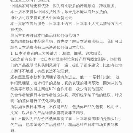
中国卖家可能更有优势，因为有比较多的跨境频道，跨境服务。
本土店不支持从中国发货过去，乐天是不能从海外发货的。
海外店可以支持直接从中国寄货过去。
本土卖家在售后服务，日本本土语言，日本本土人文风情等方面占
有优势。
最后主要聊聊日本电商品牌如何做营销？
如果想做好日本品牌营销，首先要了解日本消费者特点。我们可以
结合日本消费者特点来谈谈如何做日本市场。
1. 日本消费者的三大关键词： 精致、细腻、追求细节。
C姐之前有合作一位日本的博主帮忙宣传产品写图文测评，他把我
们的产品说明书从头到尾读了一遍，提出了很多建议，比如有些地
方翻译不地道，有些表达不能理解。
还有些重要参数和使用细节没有加进去。他一 一帮我们指出，这
种细致细腻，追求细节的品格，真的表现的淋漓尽致，因为从其他
欧美等市场的博主网红KOL合作来看，极少有其他国家
的合作者能像日本合作者这么认真。我们也采纳了他的建议，对说
明书的整体进行了优化和改进。
所以如果做日本市场，不仅是产品，包括你产品的包装，说明书，
文案，以及你的产品详情页都需要非常精致。
而且不能因为产品价格低就敷衍了事，日本消费者哪怕是购买1元
的产品，也希望这个产品是精品。精品思维在日本市场要做到极
致。