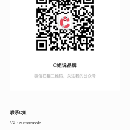
联系C姐
VX：wucancassie