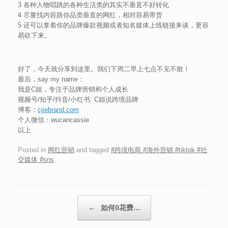
3 各种人物唱跳的各种生活类的其实不垂直不好转化
4 尽量找内容跟你品类垂直的网红，相对容易带货
5 还可以拿着你的品牌爆款视频或者知名媒体上线链接来谈，更容
易砍下来。
好了，今天就分享到这里。我们下周二早上七点不见不散！
最后，say my name：
我是C姐，专注于品牌营销和个人成长
视频号/知乎/抖音/小红书: C姐说跨境品牌
博客：
cjiebrand.com
个人微信：wucancassie
以上
Posted in
网红营销
and tagged
#跨境电商 #海外营销 #tiktok #社
交媒体 #sns
.
Post navigation
←
如何0花费…