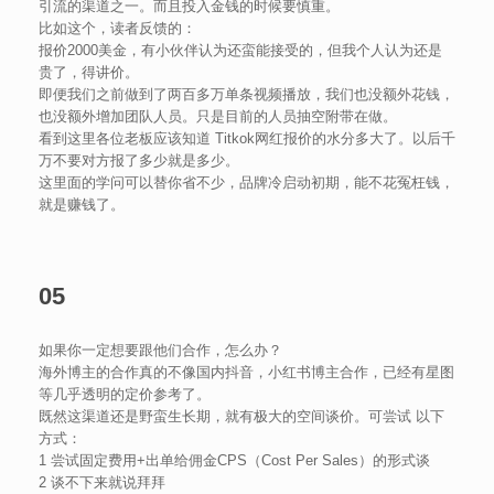
引流的渠道之一。而且投入金钱的时候要慎重。
比如这个，读者反馈的：
报价2000美金，有小伙伴认为还蛮能接受的，但我个人认为还是
贵了，得讲价。
即便我们之前做到了两百多万单条视频播放，我们也没额外花钱，
也没额外增加团队人员。只是目前的人员抽空附带在做。
看到这里各位老板应该知道 Titkok网红报价的水分多大了。以后千
万不要对方报了多少就是多少。
这里面的学问可以替你省不少，品牌冷启动初期，能不花冤枉钱，
就是赚钱了。
05
如果你一定想要跟他们合作，怎么办？
海外博主的合作真的不像国内抖音，小红书博主合作，已经有星图
等几乎透明的定价参考了。
既然这渠道还是野蛮生长期，就有极大的空间谈价。可尝试 以下
方式：
1 尝试固定费用+出单给佣金CPS（Cost Per Sales）的形式谈
2 谈不下来就说拜拜