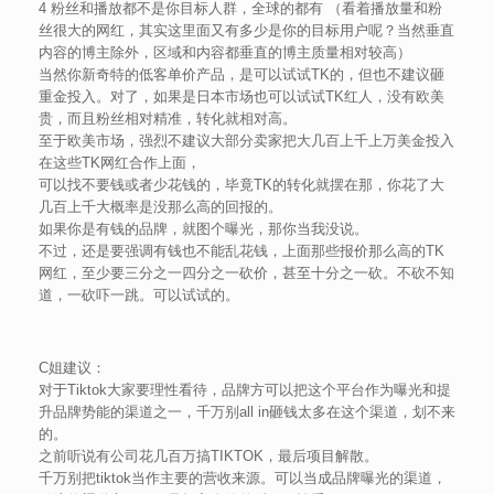
4 粉丝和播放都不是你目标人群，全球的都有 （看着播放量和粉
丝很大的网红，其实这里面又有多少是你的目标用户呢？当然垂直
内容的博主除外，区域和内容都垂直的博主质量相对较高）
当然你新奇特的低客单价产品，是可以试试TK的，但也不建议砸
重金投入。对了，如果是日本市场也可以试试TK红人，没有欧美
贵，而且粉丝相对精准，转化就相对高。
至于欧美市场，强烈不建议大部分卖家把大几百上千上万美金投入
在这些TK网红合作上面，
可以找不要钱或者少花钱的，毕竟TK的转化就摆在那，你花了大
几百上千大概率是没那么高的回报的。
如果你是有钱的品牌，就图个曝光，那你当我没说。
不过，还是要强调有钱也不能乱花钱，上面那些报价那么高的TK
网红，至少要三分之一四分之一砍价，甚至十分之一砍。不砍不知
道，一砍吓一跳。可以试试的。
C姐建议：
对于Tiktok大家要理性看待，品牌方可以把这个平台作为曝光和提
升品牌势能的渠道之一，千万别all in砸钱太多在这个渠道，划不来
的。
之前听说有公司花几百万搞TIKTOK，最后项目解散。
千万别把tiktok当作主要的营收来源。可以当成品牌曝光的渠道，