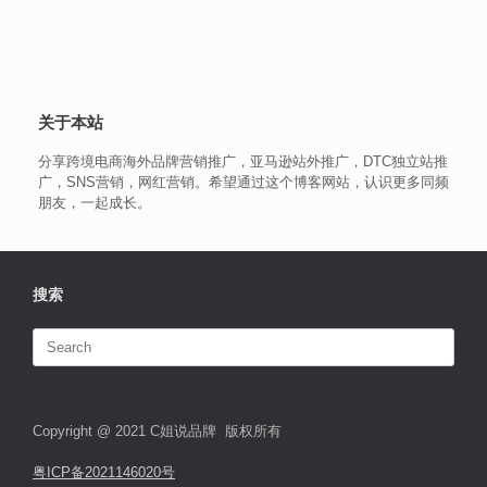
关于本站
分享跨境电商海外品牌营销推广，亚马逊站外推广，DTC独立站推
广，SNS营销，网红营销。希望通过这个博客网站，认识更多同频
朋友，一起成长。
搜索
Search
for:
Copyright @ 2021 C姐说品牌 版权所有
粤ICP备2021146020号