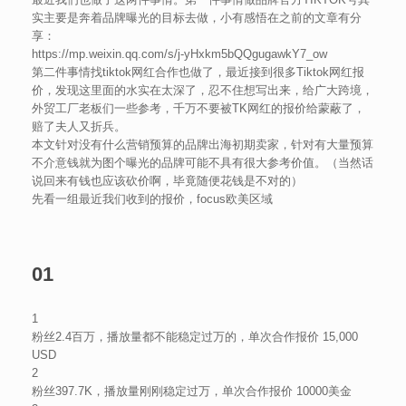
实主要是奔着品牌曝光的目标去做，小有感悟在之前的文章有分
享：
https://mp.weixin.qq.com/s/j-yHxkm5bQQgugawkY7_ow
第二件事情找tiktok网红合作也做了，最近接到很多Tiktok网红报
价，发现这里面的水实在太深了，忍不住想写出来，给广大跨境，
外贸工厂老板们一些参考，千万不要被TK网红的报价给蒙蔽了，
赔了夫人又折兵。
本文针对没有什么营销预算的品牌出海初期卖家，针对有大量预算
不介意钱就为图个曝光的品牌可能不具有很大参考价值。（当然话
说回来有钱也应该砍价啊，毕竟随便花钱是不对的）
先看一组最近我们收到的报价，focus欧美区域
01
1
粉丝2.4百万，播放量都不能稳定过万的，单次合作报价 15,000
USD
2
粉丝397.7K，播放量刚刚稳定过万，单次合作报价 10000美金