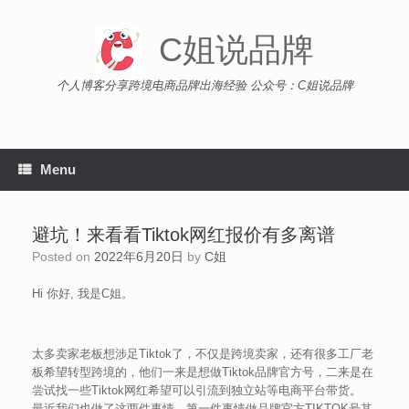
Skip
to
C姐说品牌
content
个人博客分享跨境电商品牌出海经验 公众号：C姐说品牌
Menu
避坑！来看看Tiktok网红报价有多离谱
Posted on
2022年6月20日
by
C姐
Hi 你好, 我是C姐。
太多卖家老板想涉足Tiktok了，不仅是跨境卖家，还有很多工厂老
板希望转型跨境的，他们一来是想做Tiktok品牌官方号，二来是在
尝试找一些Tiktok网红希望可以引流到独立站等电商平台带货。
最近我们也做了这两件事情。第一件事情做品牌官方TIKTOK号其