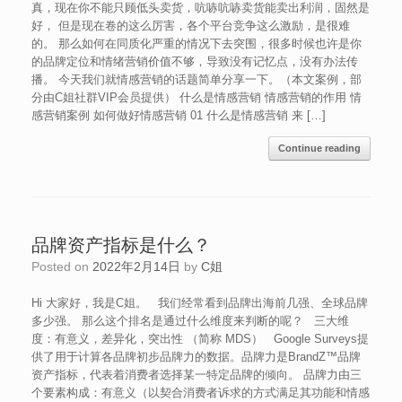
真，现在你不能只顾低头卖货，吭哧吭哧卖货能卖出利润，固然是
好， 但是现在卷的这么厉害，各个平台竞争这么激励，是很难
的。 那么如何在同质化严重的情况下去突围，很多时候也许是你
的品牌定位和情绪营销价值不够，导致没有记忆点，没有办法传
播。 今天我们就情感营销的话题简单分享一下。（本文案例，部
分由C姐社群VIP会员提供） 什么是情感营销 情感营销的作用 情
感营销案例 如何做好情感营销 01 什么是情感营销 来 […]
Continue reading
品牌资产指标是什么？
Posted on
2022年2月14日
by
C姐
Hi 大家好，我是C姐。 我们经常看到品牌出海前几强、全球品牌
多少强。 那么这个排名是通过什么维度来判断的呢？ 三大维
度：有意义，差异化，突出性 （简称 MDS） Google Surveys提
供了用于计算各品牌初步品牌力的数据。品牌力是BrandZ™品牌
资产指标，代表着消费者选择某一特定品牌的倾向。 品牌力由三
个要素构成：有意义（以契合消费者诉求的方式满足其功能和情感