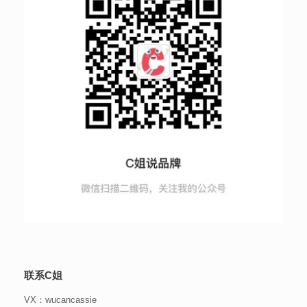
联系C姐
VX：wucancassie