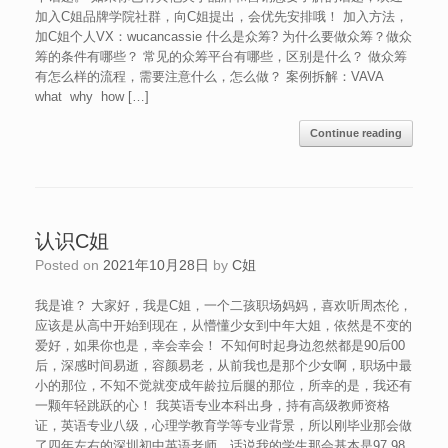
加入C姐品牌学院社群，向C姐提出，会优先安排哦！ 加入方法，
加C姐个人VX：wucancassie 什么是众筹? 为什么要做众筹？做众
筹的条件有哪些？ 常见的众筹平台有哪些，区别是什么？ 做众筹
有怎么样的流程，需要注意什么，怎么做？ 案例拆解：VAVA
what why how […]
Continue reading
认识C姐
Posted on
2021年10月28日
by
C姐
我是谁？ 大家好，我是C姐，一个二孩职场妈妈，喜欢听周杰伦，
应该是从高中开始到现在，从懵懂少女到中年大姐，依然是不变的
爱好，如果你也是，幸会幸会！ 不知何时起身边忽然都是90后00
后，深感时间易逝，容颜易老，从前我也是那个少女啊，职场中最
小的那位，不知不觉就变成年龄拉后腿的那位，所幸的是，我还有
一颗年轻跳跃的心！ 我英语专业本科出身，持有高级教师资格
证，英语专业八级，心理学教育学等专业背景，所以刚毕业那会做
了四年左右的深圳初中英语老师，话说我的学生那会基本是97,98