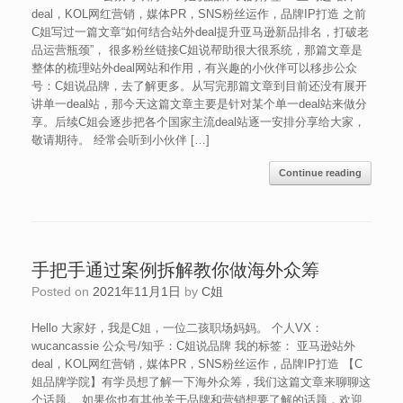
deal，KOL网红营销，媒体PR，SNS粉丝运作，品牌IP打造 之前
C姐写过一篇文章“如何结合站外deal提升亚马逊新品排名，打破老
品运营瓶颈”， 很多粉丝链接C姐说帮助很大很系统，那篇文章是
整体的梳理站外deal网站和作用，有兴趣的小伙伴可以移步公众
号：C姐说品牌，去了解更多。从写完那篇文章到目前还没有展开
讲单一deal站，那今天这篇文章主要是针对某个单一deal站来做分
享。后续C姐会逐步把各个国家主流deal站逐一安排分享给大家，
敬请期待。 经常会听到小伙伴 […]
Continue reading
手把手通过案例拆解教你做海外众筹
Posted on
2021年11月1日
by
C姐
Hello 大家好，我是C姐，一位二孩职场妈妈。 个人VX：
wucancassie 公众号/知乎：C姐说品牌 我的标签： 亚马逊站外
deal，KOL网红营销，媒体PR，SNS粉丝运作，品牌IP打造 【C
姐品牌学院】有学员想了解一下海外众筹，我们这篇文章来聊聊这
个话题。 如果你也有其他关于品牌和营销想要了解的话题，欢迎