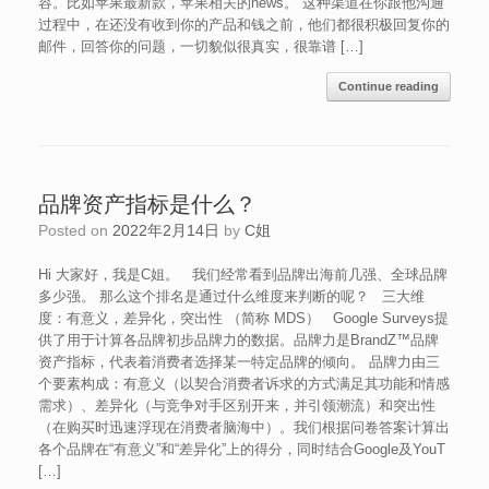
容。比如苹果最新款，苹果相关的news。 这种渠道在你跟他沟通
过程中，在还没有收到你的产品和钱之前，他们都很积极回复你的
邮件，回答你的问题，一切貌似很真实，很靠谱 […]
Continue reading
品牌资产指标是什么？
Posted on
2022年2月14日
by
C姐
Hi 大家好，我是C姐。 我们经常看到品牌出海前几强、全球品牌
多少强。 那么这个排名是通过什么维度来判断的呢？ 三大维
度：有意义，差异化，突出性 （简称 MDS） Google Surveys提
供了用于计算各品牌初步品牌力的数据。品牌力是BrandZ™品牌
资产指标，代表着消费者选择某一特定品牌的倾向。 品牌力由三
个要素构成：有意义（以契合消费者诉求的方式满足其功能和情感
需求）、差异化（与竞争对手区别开来，并引领潮流）和突出性
（在购买时迅速浮现在消费者脑海中）。我们根据问卷答案计算出
各个品牌在“有意义”和“差异化”上的得分，同时结合Google及YouT
[…]