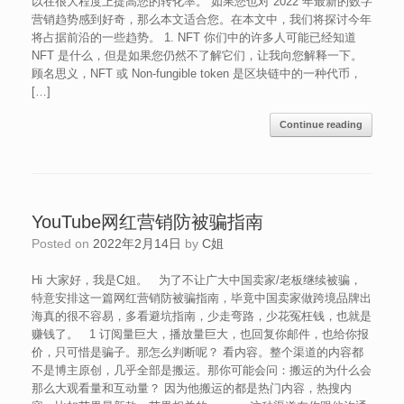
以在很大程度上提高您的转化率。 如果您也对 2022 年最新的数字
营销趋势感到好奇，那么本文适合您。在本文中，我们将探讨今年
将占据前沿的一些趋势。 1. NFT 你们中的许多人可能已经知道
NFT 是什么，但是如果您仍然不了解它们，让我向您解释一下。
顾名思义，NFT 或 Non-fungible token 是区块链中的一种代币，
[…]
Continue reading
YouTube网红营销防被骗指南
Posted on
2022年2月14日
by
C姐
Hi 大家好，我是C姐。 为了不让广大中国卖家/老板继续被骗，
特意安排这一篇网红营销防被骗指南，毕竟中国卖家做跨境品牌出
海真的很不容易，多看避坑指南，少走弯路，少花冤枉钱，也就是
赚钱了。 1 订阅量巨大，播放量巨大，也回复你邮件，也给你报
价，只可惜是骗子。那怎么判断呢？ 看内容。整个渠道的内容都
不是博主原创，几乎全部是搬运。那你可能会问：搬运的为什么会
那么大观看量和互动量？ 因为他搬运的都是热门内容，热搜内