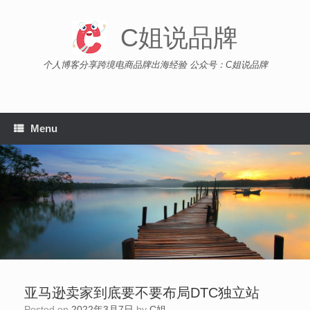
Skip
to
C姐说品牌
content
个人博客分享跨境电商品牌出海经验 公众号：C姐说品牌
Menu
亚马逊卖家到底要不要布局DTC独立站
Posted on
2022年3月7日
by
C姐