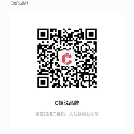
C姐说品牌