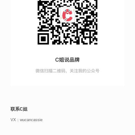
联系C姐
VX：wucancassie