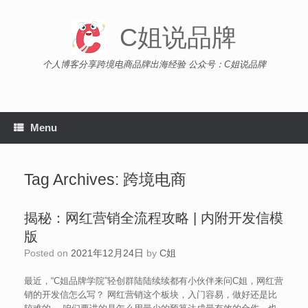
Skip
to
C姐说品牌
content
个人博客分享跨境电商品牌出海经验 公众号：C姐说品牌
Menu
Tag Archives:
跨境电商
揭秘：网红营销全流程攻略 | 内附开发信模
版
Posted on
2021年12月24日
by
C姐
最近，“C姐品牌学院”轻创群陆陆续续都有小伙伴来问C姐，网红营
销的开发信怎么写？ 网红营销这个板块，入门容易，做好还是比