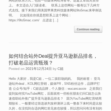
网站的联系方式，包括一些媒体网站博客等。这篇文章就先安排
上。 本文适合入门级读者。 联系上这些网站一般有以下几种方
式去找。接下来我们用美国苹果类科技媒体网站9to5mac来举例说
明。 比如现在你就是想联系上这个网站：
https://9to5mac.com/ 点进这 […]
Continue reading
如何结合站外Deal提升亚马逊新品排名，
打破老品运营瓶颈？
Posted on
2021年12月24日
by
C姐
Hello 大家好，我是C姐，一位二孩职场妈妈。 我的标签： 亚马
逊站外deal，KOL网红营销，媒体PR，SNS粉丝运作，品牌IP打
造 公众号/知乎：C姐说品牌，个人微信：wucancassie 之前我们
提到如何找YouTube网红，后面就有一些粉丝朋友们问C姐怎么快
速借助站外推广提升亚马逊新品排名？ 因为YouTube网红营销周
期较长，一般要经过筛选谈判发样测评上线一整条下来时间是比较
久的，在没找到合适的网红前见效也较慢，所以想问问有没有别的