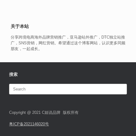
关于本站
分享跨境电商海外品牌营销推广，亚马逊站外推广，DTC独立站推
广，SNS营销，网红营销。希望通过这个博客网站，认识更多同频
朋友，一起成长。
搜索
Search
for:
Copyright @ 2021 C姐说品牌 版权所有
粤ICP备2021146020号