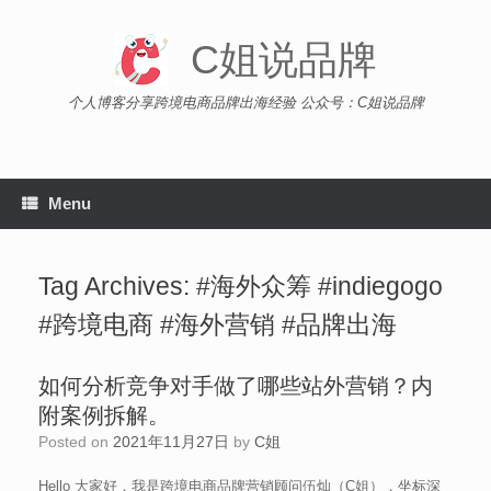
Skip
to
C姐说品牌
content
个人博客分享跨境电商品牌出海经验 公众号：C姐说品牌
Menu
Tag Archives:
#海外众筹 #indiegogo
#跨境电商 #海外营销 #品牌出海
如何分析竞争对手做了哪些站外营销？内
附案例拆解。
Posted on
2021年11月27日
by
C姐
Hello 大家好，我是跨境电商品牌营销顾问伍灿（C姐），坐标深