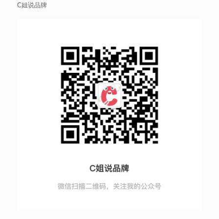
C姐说品牌