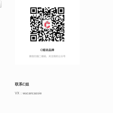
联系C姐
VX：wucancassie