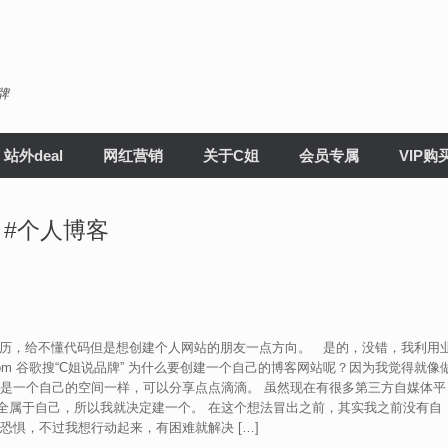
牌
站外deal
网红营销
关于C姐
会员专属
VIP购
 #个人博客
站经历，给不懂代码但是想创建个人网站的朋友一点方向。 是的，没错，我利用
.com 谷歌搜“C姐说品牌” 为什么要创建一个自己的博客网站呢？因为我觉得就像
像是一个自己的空间一样，可以分享点点滴滴。 虽然现在有很多第三方自媒体平
全属于自己，所以我就决定建一个。 在这个想法冒出之前，其实我之前没有自
恐惧，不过我想行动起来，有困难就解决 […]