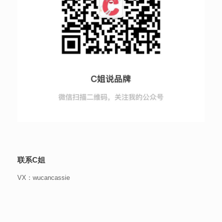
联系C姐
VX：wucancassie